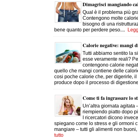
Dimagrisci mangiando calo
Qual è il problema più gr
Contengono molte calorie 
bisogno di una ristruttur
bene quanto per perdere peso.
...
Leggi
Calorie negative: mangi d
Tutti abbiamo sentito la 
esse veramente reali? Per
contengono calorie negati
quello che mangi contiene delle calorie
cosi poche calorie che, per digerirle, 
produce dopo il processo di digestione
Come ti fa ingrassare lo st
Un’altra giornata agitata –
riempiendo piatto dopo pi
I ricercatori dicono invec
spiegano come lo stress e gli ormoni c
mangiare – tutti gli alimenti non buoni
tutto