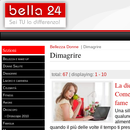
Bellezza Donne
| Dimagrire
Sezioni
Dimagrire
Bellezza e make-up
Donne Salute
Dimagrire
total:
67
| displaying:
1 - 10
Lavoro e carriera
La di
Celebrità
Come 
Fitness
fame
Amore
Oroscopo
Una sil
qualun
› Oroscopo 2010
aliment
Famiglia
quando il più delle volte il tempo ti pre