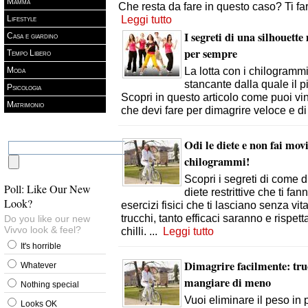
Mamma
Che resta da fare in questo caso? Ti f
Leggi tutto
Lifestyle
I segreti di una silhouet
Casa e giardino
per sempre
Tempo Libero
La lotta con i chilogramm
Moda
stancante dalla quale il pi
Psicologia
Scopri in questo articolo come puoi vin
Matrimonio
che devi fare per dimagrire veloce e di
Odi le diete e non fai mo
chilogrammi!
Scopri i segreti di come 
Poll: Like Our New
diete restrittive che ti fa
Look?
esercizi fisici che ti lasciano senza vi
trucchi, tanto efficaci saranno e rispett
Do you like our new
Vivvo look & feel?
chilli.
...
Leggi tutto
It's horrible
Dimagrire facilmente: truc
Whatever
mangiare di meno
Nothing special
Vuoi eliminare il peso in 
Looks OK