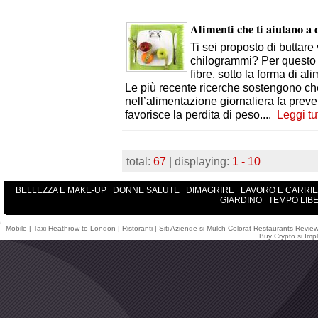
Alimenti che ti aiutano a
Ti sei proposto di buttare
chilogrammi? Per questo c
fibre, sotto la forma di ali
Le più recente ricerche sostengono che 
nell’alimentazione giornaliera fa prev
favorisce la perdita di peso.
...
Leggi tu
total:
67
| displaying:
1 - 10
BELLEZZA E MAKE-UP
DONNE SALUTE
DIMAGRIRE
LAVORO E CARRI
GIARDINO
TEMPO LIB
Mobile
|
Taxi Heathrow to London
|
Ristoranti
|
Siti Aziende
si
Mulch Colorat
Restaurants Revie
Buy Crypto
si
Impl