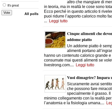
altro che mangiare di me
It's great
in teoria, ma in realtà le cose sono tot
Ecco perché in questo articolo ti rivel
All polls
puoi ridurre l’apporto calorico molto fac
...
Leggi tutto
Cinque alimenti che devono
addome piatto
Un addome piatto è sempr
alimenti portano all’ingra
hanno un contenuto calorico grande e u
consumate mai questi alimenti se volet
livestrong.com.
...
Leggi tutto
Vuoi dimagrire? Impara u
Sicuramente avrai sentito p
che possono fare miracoli
specialmente il grasso. Il
minimo collegamento con la realtà per
l’anatomia e la fisiologia umana.
...
Leg