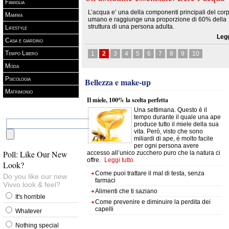
Famiglia
L’acqua e’ una della componenti principali del cor
Mamma
umano e raggiunge una proporzione di 60% della
struttura di una persona adulta.
Lifestyle
Legg
Casa e giardino
Tempo Libero
1
2
3
4
5
6
7
8
9
10
Moda
Psicologia
Bellezza e make-up
Matrimonio
Il miele, 100% la scelta perfetta
Una settimana. Questo è il
tempo durante il quale una ape
produce tutto il miele della sua
vita. Però, visto che sono
miliardi di ape, è molto facile
per ogni persona avere
Poll: Like Our New
accesso all’unico zucchero puro che la natura ci
offre.
Leggi tutto
Look?
Come puoi trattare il mal di testa, senza
Do you like our new
farmaci
Vivvo look & feel?
Alimenti che ti saziano
It's horrible
Come prevenire e diminuire la perdita dei
capelli
Whatever
Nothing special