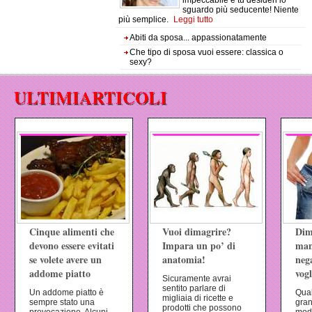
impeccabile e tu desideri lo
sguardo più seducente! Niente
più semplice.
Leggi tutto
Abiti da sposa... appassionatamente
Che tipo di sposa vuoi essere: classica o
sexy?
ULTIMI
ARTICOLI
ULTIMIARTICOLI
Cinque alimenti che
Vuoi dimagrire?
Dim
devono essere evitati
Impara un po’ di
man
se volete avere un
anatomia!
neg
addome piatto
vogl
Sicuramente avrai
sentito parlare di
Un addome piatto è
Qual
migliaia di ricette e
sempre stato una
gran
prodotti che possono