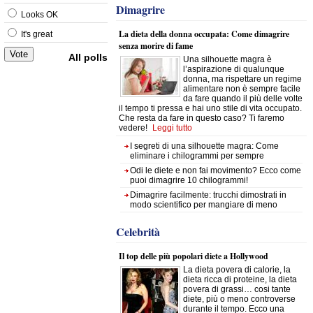
Dimagrire
Looks OK
La dieta della donna occupata: Come dimagrire
It's great
senza morire di fame
All polls
Una silhouette magra è
l’aspirazione di qualunque
donna, ma rispettare un regime
alimentare non è sempre facile
da fare quando il più delle volte
il tempo ti pressa e hai uno stile di vita occupato.
Che resta da fare in questo caso? Ti faremo
vedere!
Leggi tutto
I segreti di una silhouette magra: Come
eliminare i chilogrammi per sempre
Odi le diete e non fai movimento? Ecco come
puoi dimagrire 10 chilogrammi!
Dimagrire facilmente: trucchi dimostrati in
modo scientifico per mangiare di meno
Celebrità
Il top delle più popolari diete a Hollywood
La dieta povera di calorie, la
dieta ricca di proteine, la dieta
povera di grassi… cosi tante
diete, più o meno controverse
durante il tempo. Ecco una