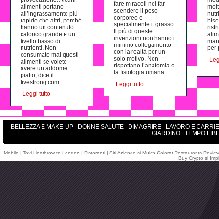
provocazione. Alcuni
mod
fare miracoli nel far
alimenti portano
molt
scendere il peso
all’ingrassamento più
nutr
corporeo e
rapido che altri, perché
biso
specialmente il grasso.
hanno un contenuto
rist
Il più di queste
calorico grande e un
alim
invenzioni non hanno il
livello basso di
man
minimo collegamento
nutrienti. Non
per 
con la realtà per un
consumate mai questi
solo motivo. Non
Leg
alimenti se volete
rispettano l’anatomia e
avere un addome
la fisiologia umana.
piatto, dice il
livestrong.com.
Leggi tutto
Leggi tutto
BELLEZZA E MAKE-UP
DONNE SALUTE
DIMAGRIRE
LAVORO E CARRI
GIARDINO
TEMPO LIB
Mobile
|
Taxi Heathrow to London
|
Ristoranti
|
Siti Aziende
si
Mulch Colorat
Restaurants Revie
Buy Crypto
si
Impl