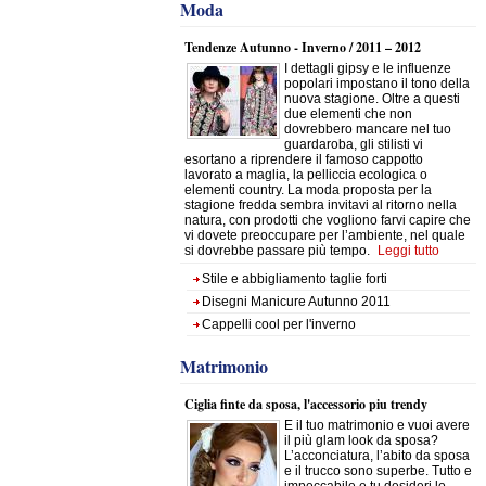
Moda
Tendenze Autunno - Inverno / 2011 – 2012
I dettagli gipsy e le influenze
popolari impostano il tono della
nuova stagione. Oltre a questi
due elementi che non
dovrebbero mancare nel tuo
guardaroba, gli stilisti vi
esortano a riprendere il famoso cappotto
lavorato a maglia, la pelliccia ecologica o
elementi country. La moda proposta per la
stagione fredda sembra invitavi al ritorno nella
natura, con prodotti che vogliono farvi capire che
vi dovete preoccupare per l’ambiente, nel quale
si dovrebbe passare più tempo.
Leggi tutto
Stile e abbigliamento taglie forti
Disegni Manicure Autunno 2011
Cappelli cool per l'inverno
Matrimonio
Ciglia finte da sposa, l'accessorio piu trendy
E il tuo matrimonio e vuoi avere
il più glam look da sposa?
L’acconciatura, l’abito da sposa
e il trucco sono superbe. Tutto e