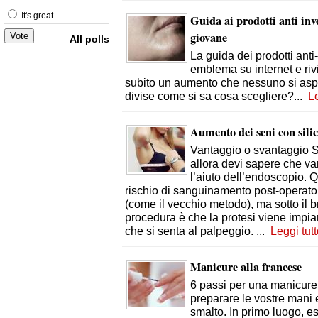
It's great
Guida ai prodotti anti in
giovane
All polls
La guida dei prodotti ant
emblema su internet e rivis
subito un aumento che nessuno si asp
divise come si sa cosa scegliere?
...
Le
Aumento dei seni con sili
Vantaggio o svantaggio Se
allora devi sapere che va
l’aiuto dell’endoscopio. Q
rischio di sanguinamento post-operatori
(come il vecchio metodo), ma sotto il b
procedura è che la protesi viene impia
che si senta al palpeggio.
...
Leggi tut
Manicure alla francese
6 passi per una manicure
preparare le vostre mani 
smalto. In primo luogo, e