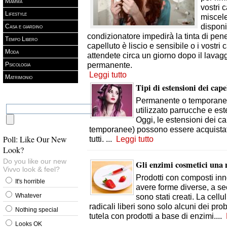
Mamma
vostri 
Lifestyle
miscel
disponib
Casa e giardino
condizionatore impedirà la tinta di penet
Tempo Libero
capelluto è liscio e sensibile o i vostri 
Moda
attendete circa un giorno dopo il lavaggi
permanente.
Psicologia
Leggi tutto
Matrimonio
Tipi di estensioni dei cape
Permanente o temporanea
utilizzato parrucche e este
Oggi, le estensioni dei ca
temporanee) possono essere acquistati
Poll: Like Our New
tutti.
...
Leggi tutto
Look?
Do you like our new
Gli enzimi cosmetici una n
Vivvo look & feel?
Prodotti con composti inn
It's horrible
avere forme diverse, a se
Whatever
sono stati creati. La cellu
radicali liberi sono solo alcuni dei pr
Nothing special
tutela con prodotti a base di enzimi.
...
Looks OK