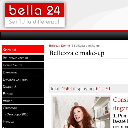
Bellezza Donne
| Bellezza e make-up
Sezioni
Bellezza e make-up
Bellezza e make-up
Donne Salute
Dimagrire
Lavoro e carriera
Celebrità
total:
156
| displaying:
61 - 70
Fitness
Consi
Amore
tinger
Oroscopo
› Oroscopo 2010
1. Prim
lavare 
Famiglia
per rim