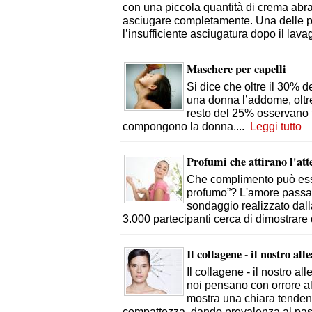
con una piccola quantità di crema abr
asciugare completamente. Una delle pr
l’insufficiente asciugatura dopo il lava
Maschere per capelli
Si dice che oltre il 30% 
una donna l’addome, oltre 
resto del 25% osservano t
compongono la donna.
...
Leggi tutto
Profumi che attirano l'at
Che complimento può ess
profumo”? L'amore passa a
sondaggio realizzato dal
3.000 partecipanti cerca di dimostrare
Il collagene - il nostro all
Il collagene - il nostro al
noi pensano con orrore al 
mostra una chiara tendenz
compattezza, dando prevalenza al pas