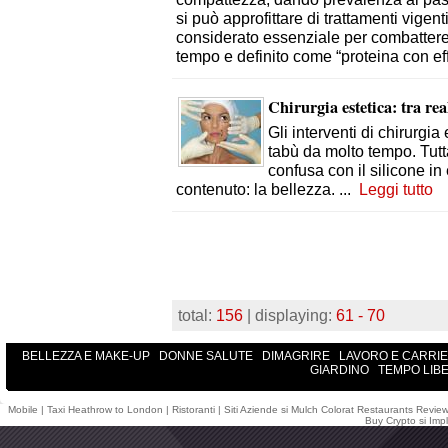
si può approfittare di trattamenti vigen
considerato essenziale per combattere gl
tempo e definito come “proteina con effe
Chirurgia estetica: tra rea
Gli interventi di chirurgi
tabù da molto tempo. Tutt
confusa con il silicone i
contenuto: la bellezza.
...
Leggi tutto
total:
156
| displaying:
61 - 70
BELLEZZA E MAKE-UP
DONNE SALUTE
DIMAGRIRE
LAVORO E CARRI
GIARDINO
TEMPO LIB
Mobile
|
Taxi Heathrow to London
|
Ristoranti
|
Siti Aziende
si
Mulch Colorat
Restaurants Revie
Buy Crypto
si
Impl