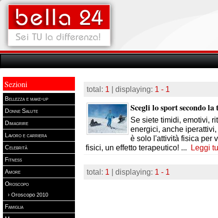
Sezioni
total:
1
| displaying:
1 - 1
Bellezza e make-up
Scegli lo sport secondo la 
Donne Salute
Se siete timidi, emotivi, rit
Dimagrire
energici, anche iperattivi,
Lavoro e carriera
è solo l'attività fisica per
fisici, un effetto terapeutico!
...
Leggi tu
Celebrità
Fitness
total:
1
| displaying:
1 - 1
Amore
Oroscopo
› Oroscopo 2010
Famiglia