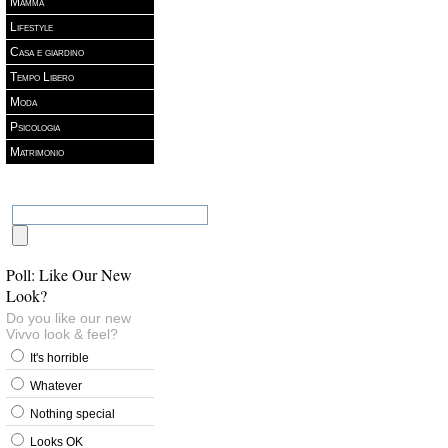
Mamma
Lifestyle
Casa e giardino
Tempo Libero
Moda
Psicologia
Matrimonio
Poll: Like Our New
Look?
Do you like our new
Vivvo look & feel?
It's horrible
Whatever
Nothing special
Looks OK