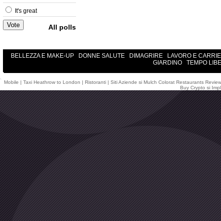
It's great
All polls
BELLEZZA E MAKE-UP
DONNE SALUTE
DIMAGRIRE
LAVORO E CARRI
GIARDINO
TEMPO LIB
Mobile
|
Taxi Heathrow to London
|
Ristoranti
|
Siti Aziende
si
Mulch Colorat
Restaurants Revie
Buy Crypto
si
Impl