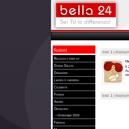
Sezioni
total:
1
| displayi
Bellezza e make-up
Or
Donne Salute
Il
Au
Dimagrire
re
Lavoro e carriera
Celebrità
Fitness
total:
1
| displayi
Amore
Oroscopo
› Oroscopo 2010
Famiglia