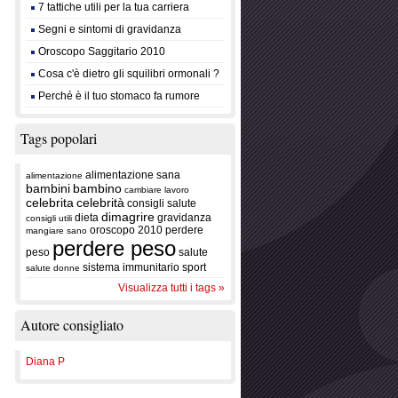
7 tattiche utili per la tua carriera
Segni e sintomi di gravidanza
Oroscopo Saggitario 2010
Cosa c'è dietro gli squilibri ormonali ?
Perché è il tuo stomaco fa rumore
Tags popolari
alimentazione sana
alimentazione
bambini
bambino
cambiare lavoro
celebrita
celebrità
consigli salute
dimagrire
dieta
gravidanza
consigli utili
oroscopo 2010
perdere
mangiare sano
perdere peso
peso
salute
sistema immunitario
sport
salute donne
Visualizza tutti i tags »
Autore consigliato
Diana P