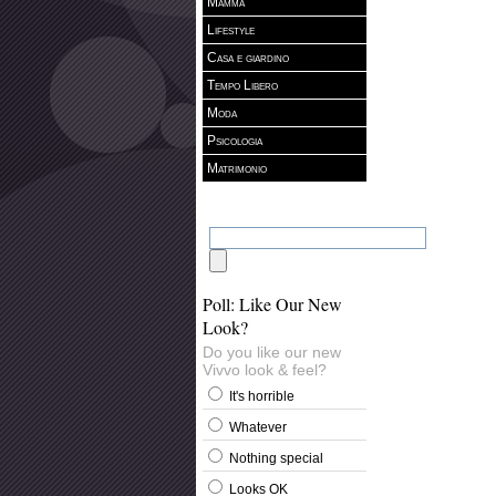
Mamma
Lifestyle
Casa e giardino
Tempo Libero
Moda
Psicologia
Matrimonio
Poll: Like Our New
Look?
Do you like our new
Vivvo look & feel?
It's horrible
Whatever
Nothing special
Looks OK