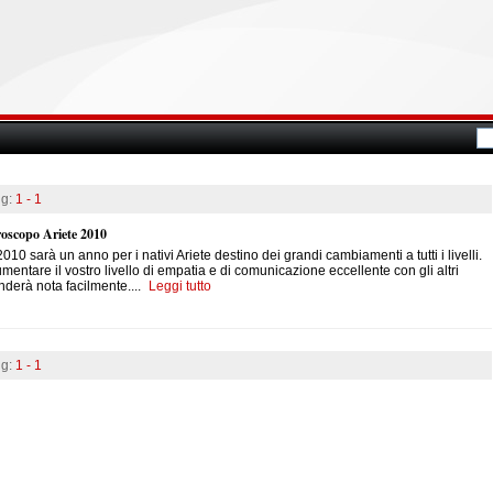
ng:
1 - 1
oscopo Ariete 2010
 2010 sarà un anno per i nativi Ariete destino dei grandi cambiamenti a tutti i livelli.
mentare il vostro livello di empatia e di comunicazione eccellente con gli altri
nderà nota facilmente.
...
Leggi tutto
ng:
1 - 1