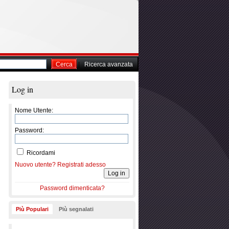
Cerca
|
Ricerca avanzata
Log in
Nome Utente:
Password:
Ricordami
Nuovo utente? Registrati adesso
Password dimenticata?
Più Populari
Più segnalati