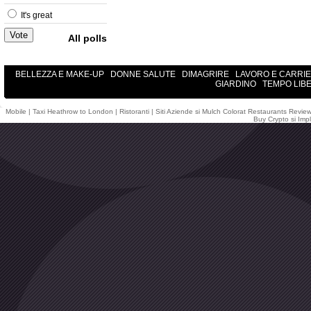
It's great
All polls
BELLEZZA E MAKE-UP
DONNE SALUTE
DIMAGRIRE
LAVORO E CARRI
GIARDINO
TEMPO LIB
Mobile
|
Taxi Heathrow to London
|
Ristoranti
|
Siti Aziende
si
Mulch Colorat
Restaurants Revie
Buy Crypto
si
Impl