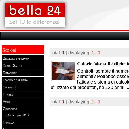
Sezioni
total:
1
| displaying:
1 - 1
Bellezza e make-up
Calorie false sulle etichett
Donne Salute
Controlli sempre il numero
Dimagrire
alimenti? Potrebbe esser
Lavoro e carriera
l'attuale sistema di calcol
utilizzato dai produttori, ha 120 anni.
..
Celebrità
Fitness
total:
1
| displaying:
1 - 1
Amore
Oroscopo
› Oroscopo 2010
Famiglia