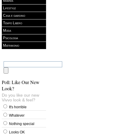
Mamma
Lifestyle
Casa e giardino
Tempo Libero
Moda
Psicologia
Matrimonio
Poll: Like Our New
Look?
Do you like our new
Vivvo look & feel?
It's horrible
Whatever
Nothing special
Looks OK