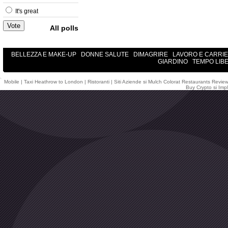
It's great
All polls
BELLEZZA E MAKE-UP
DONNE SALUTE
DIMAGRIRE
LAVORO E CARRI
GIARDINO
TEMPO LIB
Mobile
|
Taxi Heathrow to London
|
Ristoranti
|
Siti Aziende
si
Mulch Colorat
Restaurants Revie
Buy Crypto
si
Impl