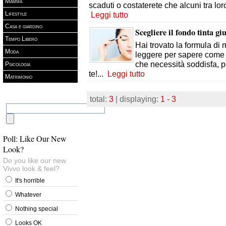
Mamma
scaduti o costaterete che alcuni tra lo
Lifestyle
Leggi tutto
Casa e giardino
Scegliere il fondo tinta giu
Tempo Libero
Hai trovato la formula di
Moda
leggere per sapere come v
che necessità soddisfa, pe
Psicologia
te!
...
Leggi tutto
Matrimonio
total:
3
| displaying:
1 - 3
Poll: Like Our New
Look?
Do you like our new
Vivvo look & feel?
It's horrible
Whatever
Nothing special
Looks OK