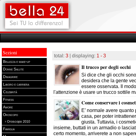
Sezioni
total:
3
| displaying:
1 - 3
Bellezza e make-up
Il trucco per degli occhi
Donne Salute
Si dice che gli occhi sono
Dimagrire
desidera che la gente veda
Lavoro e carriera
essere osservata. Il modo
l'attenzione è usare un trucco sottile m
Celebrità
Fitness
Come conservare i cosmet
Amore
E’ normale avere quanto pi
Oroscopo
casa, per poter intrattene
giusta. Tuttavia, i cosme
› Oroscopo 2010
insieme, buttati in un armadio o lascia
Famiglia
certo momento, arriverete a non sapere 