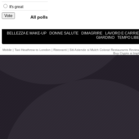
It's great
All polls
BELLEZZA E MAKE-UP
DONNE SALUTE
DIMAGRIRE
LAVORO E CARRI
GIARDINO
TEMPO LIB
Mobile
|
Taxi Heathrow to London
|
Ristoranti
|
Siti Aziende
si
Mulch Colorat
Restaurants Revie
Buy Crypto
si
Impl