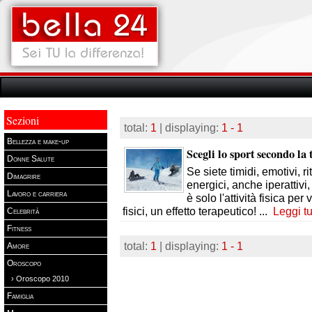
Sezioni
total:
1
| displaying:
1 - 1
Bellezza e make-up
Scegli lo sport secondo la 
Donne Salute
Se siete timidi, emotivi, rit
Dimagrire
energici, anche iperattivi,
Lavoro e carriera
è solo l'attività fisica per
fisici, un effetto terapeutico!
...
Leggi tu
Celebrità
Fitness
total:
1
| displaying:
1 - 1
Amore
Oroscopo
› Oroscopo 2010
Famiglia