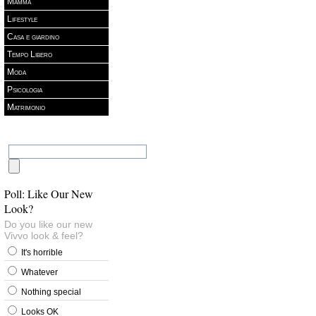
Mamma
Lifestyle
Casa e giardino
Tempo Libero
Moda
Psicologia
Matrimonio
Poll: Like Our New
Look?
Do you like our new
Vivvo look & feel?
It's horrible
Whatever
Nothing special
Looks OK