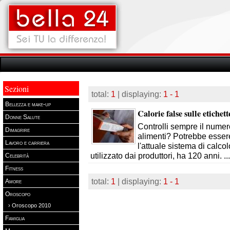
Sezioni
total:
1
| displaying:
1 - 1
Bellezza e make-up
Calorie false sulle etichett
Donne Salute
Controlli sempre il numero
Dimagrire
alimenti? Potrebbe esser
Lavoro e carriera
l'attuale sistema di calcol
utilizzato dai produttori, ha 120 anni.
..
Celebrità
Fitness
total:
1
| displaying:
1 - 1
Amore
Oroscopo
› Oroscopo 2010
Famiglia