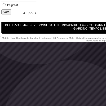
It's great
All polls
BELLEZZA E MAKE-UP
DONNE SALUTE
DIMAGRIRE
LAVORO E CARRI
GIARDINO
TEMPO LIB
Mobile
|
Taxi Heathrow to London
|
Ristoranti
|
Siti Aziende
si
Mulch Colorat
Restaurants Revie
Buy Crypto
si
Impl