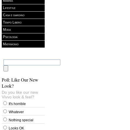
Mamma
Lifestyle
Casa e giardino
Tempo Libero
Moda
Psicologia
Matrimonio
Poll: Like Our New
Look?
Do you like our new
Vivvo look & feel?
It's horrible
Whatever
Nothing special
Looks OK