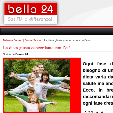
Bellezza Donne
|
Donne Salute
|
La dieta giusta concordante con l’età
La dieta giusta concordante con l’età
Scritto da
Donne 24
Ogni fase d
bisogno di un
dieta varia da
salute ma anch
Ecco, in bre
raccomandazi
ogni fase d’et
A 20 anni