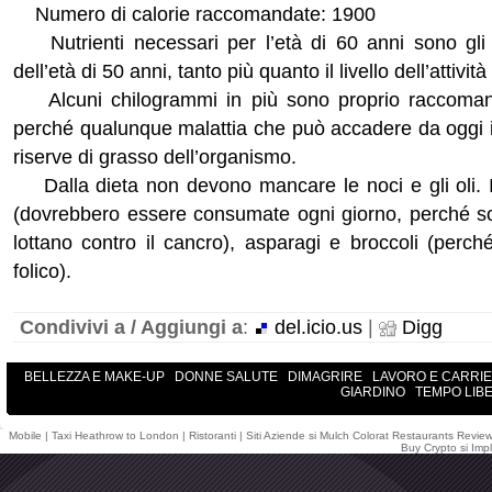
Numero di calorie raccomandate: 1900
Nutrienti necessari per l’età di 60 anni sono gli
dell’età di 50 anni, tanto più quanto il livello dell’attivit
Alcuni chilogrammi in più sono proprio raccomanda
perché qualunque malattia che può accadere da oggi 
riserve di grasso dell’organismo.
Dalla dieta non devono mancare le noci e gli oli. I m
(dovrebbero essere consumate ogni giorno, perché so
lottano contro il cancro), asparagi e broccoli (perch
folico).
Condivivi a / Aggiungi a
:
del.icio.us
|
Digg
BELLEZZA E MAKE-UP
DONNE SALUTE
DIMAGRIRE
LAVORO E CARRI
GIARDINO
TEMPO LIB
Mobile
|
Taxi Heathrow to London
|
Ristoranti
|
Siti Aziende
si
Mulch Colorat
Restaurants Revie
Buy Crypto
si
Impl