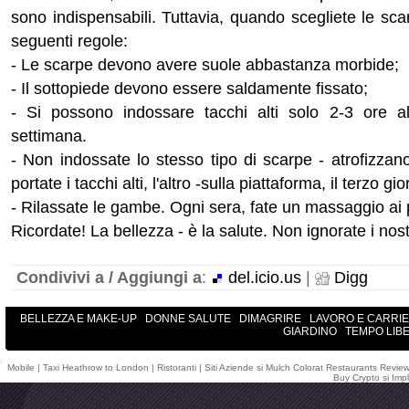
sono indispensabili. Tuttavia, quando scegliete le sca
seguenti regole:
- Le scarpe devono avere suole abbastanza morbide;
- Il sottopiede devono essere saldamente fissato;
- Si possono indossare tacchi alti solo 2-3 ore al
settimana.
- Non indossate lo stesso tipo di scarpe - atrofizzan
portate i tacchi alti, l'altro -sulla piattaforma, il terzo 
- Rilassate le gambe. Ogni sera, fate un massaggio ai 
Ricordate! La bellezza - è la salute. Non ignorate i nostr
Condivivi a / Aggiungi a
:
del.icio.us
|
Digg
BELLEZZA E MAKE-UP
DONNE SALUTE
DIMAGRIRE
LAVORO E CARRI
GIARDINO
TEMPO LIB
Mobile
|
Taxi Heathrow to London
|
Ristoranti
|
Siti Aziende
si
Mulch Colorat
Restaurants Revie
Buy Crypto
si
Impl