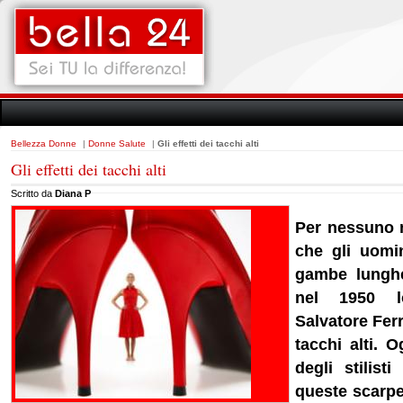
Bellezza Donne
|
Donne Salute
|
Gli effetti dei tacchi alti
Gli effetti dei tacchi alti
Scritto da
Diana P
Per nessuno 
che gli uomin
gambe lunghe
nel 1950 lo 
Salvatore Fer
tacchi alti. 
degli stilist
queste scarpe,