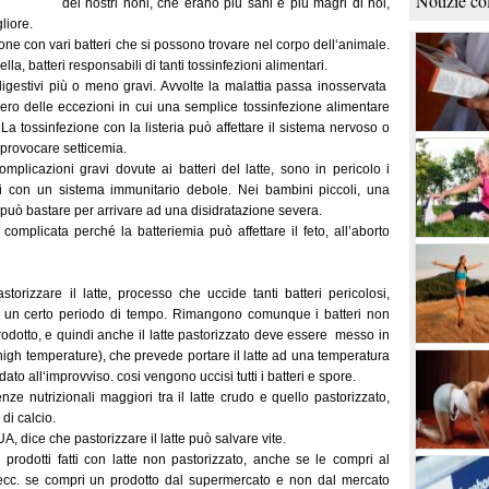
Notizie co
dei nostri noni, che erano più sani e più magri di noi,
liore.
one con vari batteri che si possono trovare nel corpo dell‘animale.
ella, batteri responsabili di tanti tossinfezioni alimentari.
gestivi più o meno gravi. Avvolte la malattia passa inosservata
ero delle eccezioni in cui una semplice tossinfezione alimentare
. La tossinfezione con la listeria può affettare il sistema nervoso o
 provocare setticemia.
plicazioni gravi dovute ai batteri del latte, sono in pericolo i
lli con un sistema immunitario debole. Nei bambini piccoli, una
può bastare per arrivare ad una disidratazione severa.
omplicata perché la batteriemia può affettare il feto, all’aborto
torizzare il latte, processo che uccide tanti batteri pericolosi,
er un certo periodo di tempo. Rimangono comunque i batteri non
prodotto, e quindi anche il latte pastorizzato deve essere messo in
a high temperature), che prevede portare il latte ad una temperatura
to all‘improvviso. cosi vengono uccisi tutti i batteri e spore.
e nutrizionali maggiori tra il latte crudo e quello pastorizzato,
di calcio.
UA, dice che pastorizzare il latte può salvare vite.
 prodotti fatti con latte non pastorizzato, anche se le compri al
 ecc. se compri un prodotto dal supermercato e non dal mercato