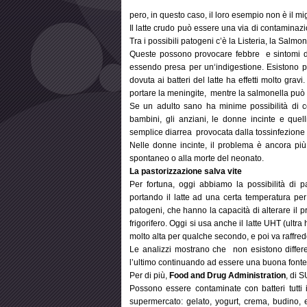
pero, in questo caso, il loro esempio non è il mig
Il latte crudo può essere una via di contaminazi
Tra i possibili patogeni c’è la Listeria, la Salmon
Queste possono provocare febbre e sintomi di
essendo presa per un‘indigestione. Esistono p
dovuta ai batteri del latte ha effetti molto gravi
portare la meningite, mentre la salmonella può
Se un adulto sano ha minime possibilità di com
bambini, gli anziani, le donne incinte e que
semplice diarrea provocata dalla tossinfezione 
Nelle donne incinte, il problema è ancora più c
spontaneo o alla morte del neonato.
La pastorizzazione salva vite
Per fortuna, oggi abbiamo la possibilità di pas
portando il latte ad una certa temperatura p
patogeni, che hanno la capacità di alterare il 
frigorifero. Oggi si usa anche il latte UHT (ultr
molto alta per qualche secondo, e poi va raffredda
Le analizzi mostrano che non esistono differenz
l’ultimo continuando ad essere una buona fonte 
Per di più,
Food and Drug Administration
, di S
Possono essere contaminate con batteri tutti i
supermercato: gelato, yogurt, crema, budino,