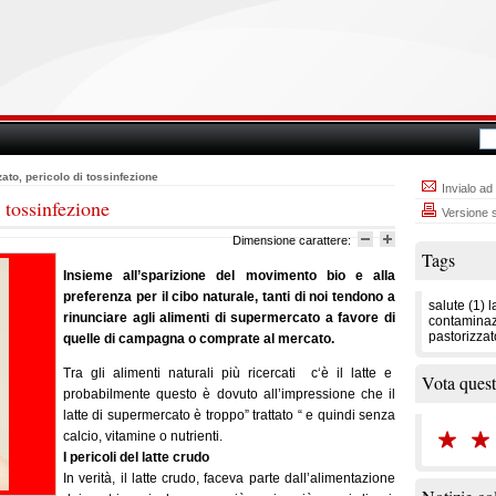
zzato, pericolo di tossinfezione
Invialo ad
i tossinfezione
Versione 
Dimensione carattere:
Tags
Insieme all’sparizione del movimento bio e alla
preferenza per il cibo naturale, tanti di noi tendono a
salute
(1)
l
rinunciare agli alimenti di supermercato a favore di
contaminaz
pastorizzat
quelle di campagna o comprate al mercato.
Tra gli alimenti naturali più ricercati c‘è il latte e
Vota quest
probabilmente questo è dovuto all’impressione che il
latte di supermercato è troppo” trattato “ e quindi senza
calcio, vitamine o nutrienti.
I pericoli del latte crudo
In verità, il latte crudo, faceva parte dall’alimentazione