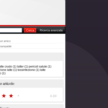
Cerca
|
Ricerca avanzata
 un amico
stampabile
atte crudo
(1)
latter
(1)
pericoli salute
(1)
ione latte
(1)
tossinfezione
(1)
latte
o
(1)
o articolo
4.00