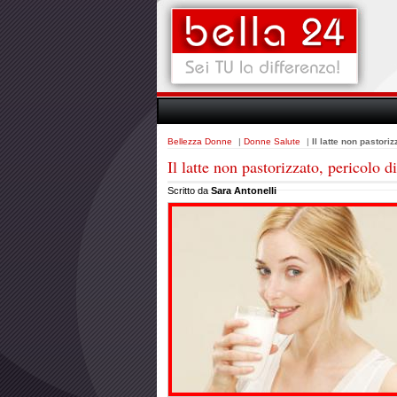
Bellezza Donne
|
Donne Salute
|
Il latte non pastori
Il latte non pastorizzato, pericolo d
Scritto da
Sara Antonelli