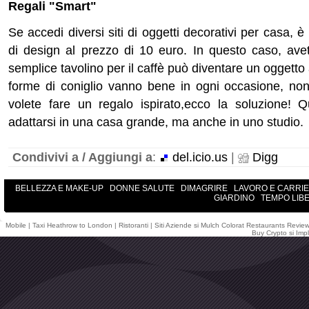
Regali "Smart"
Se accedi diversi siti di oggetti decorativi per casa, è
di design al prezzo di 10 euro.
In questo caso, ave
semplice tavolino per il caff
è
può diventare un oggetto 
forme di coniglio vanno bene in ogni occasione, no
volete fare un regalo ispirato,ecco la soluzione! 
adattarsi in una casa grande, ma anche in uno studio.
Condivivi a / Aggiungi a
:
del.icio.us
|
Digg
BELLEZZA E MAKE-UP
DONNE SALUTE
DIMAGRIRE
LAVORO E CARRI
GIARDINO
TEMPO LIB
Mobile
|
Taxi Heathrow to London
|
Ristoranti
|
Siti Aziende
si
Mulch Colorat
Restaurants Revie
Buy Crypto
si
Impl