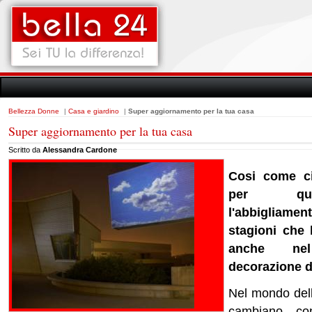
Bellezza Donne
|
Casa e giardino
|
Super aggiornamento per la tua casa
Super aggiornamento per la tua casa
Scritto da
Alessandra Cardone
Cosi come ci
per qua
l'abbigliam
stagioni che 
anche ne
decorazione de
Nel mondo dell
cambiano con