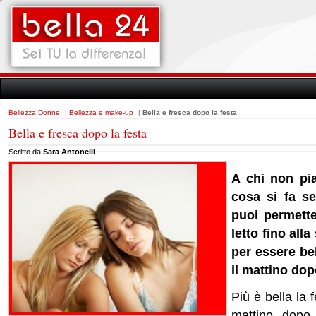
Bellezza Donne
|
Bellezza e make-up
|
Bella e fresca dopo la festa
Bella e fresca dopo la festa
Scritto da
Sara Antonelli
A chi non pi
cosa si fa s
puoi permetter
letto fino all
per essere bel
il mattino dopo
Più è bella la f
mattino dopo.