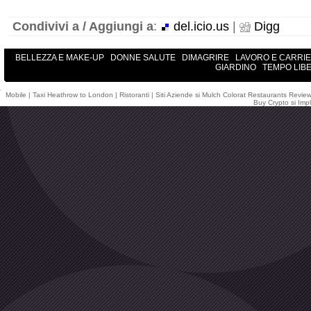
Condivivi a / Aggiungi a
:
del.icio.us
|
Digg
BELLEZZA E MAKE-UP
DONNE SALUTE
DIMAGRIRE
LAVORO E CARRI
GIARDINO
TEMPO LIB
Mobile
|
Taxi Heathrow to London
|
Ristoranti
|
Siti Aziende
si
Mulch Colorat
Restaurants Revie
Buy Crypto
si
Impl